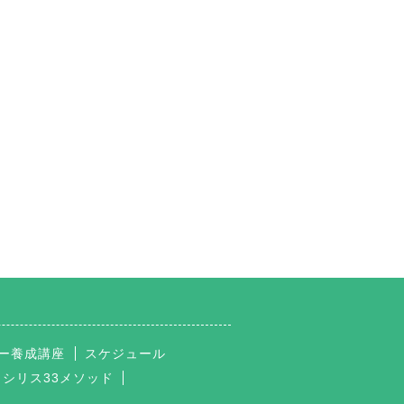
ー養成講座
スケジュール
イシリス33メソッド