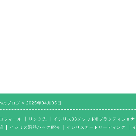
Roomのブログ
2025年04月05日
ロフィール
リンク先
イシリス33メソッド®プラクティショナ
間
イシリス温熱パック療法
イシリスカードリーディング