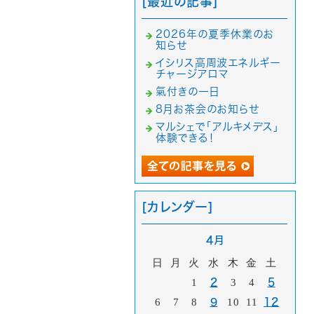
[最近の記事]
2026年の夏季休業のお
知らせ
イシリス高周波エネルギー
チャージアロマ
氣付きの一日
8月お茶会のお知らせ
マルシェで「アルキメデス」
体験できる！
[カレンダー]
4月
日
月
火
水
木
金
土
1
2
3
4
5
6
7
8
9
10
11
12