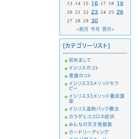
13
14
15
16
17
18
19
20
21
22
23
24
25
26
27
28
29
30
<前月
今月
翌月>
[カテゴリーリスト]
初めまして
イシリスのコト
意識のコト
イシリス33メソッドセラ
ピー
イシリス33メソッド養成講
座
イシリス温熱パック療法
カラダとココロの症状
みんなの天才発掘塾
カードリーディング