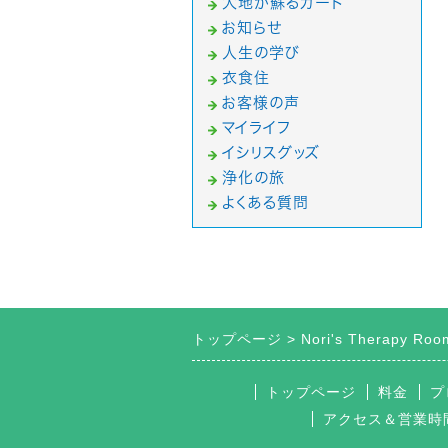
大地が蘇るカード
お知らせ
人生の学び
衣食住
お客様の声
マイライフ
イシリスグッズ
浄化の旅
よくある質問
トップページ
Nori's Therapy 
トップページ
料金
プ
アクセス＆営業時