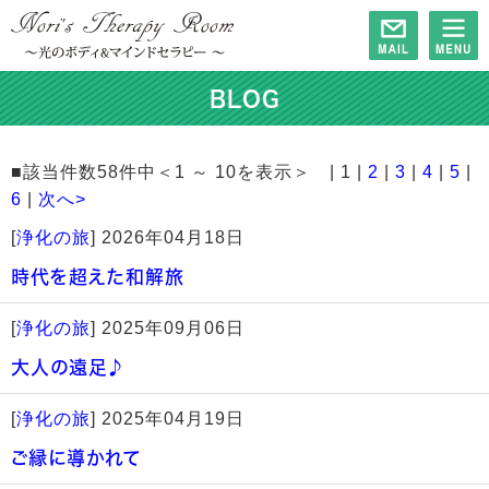
BLOG
■該当件数58件中＜1 ～ 10を表示＞ | 1 |
2
|
3
|
4
|
5
|
6
|
次へ>
[
浄化の旅
]
2026年04月18日
時代を超えた和解旅
[
浄化の旅
]
2025年09月06日
大人の遠足♪
[
浄化の旅
]
2025年04月19日
ご縁に導かれて