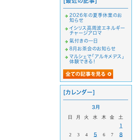
[最近の記事]
2026年の夏季休業のお
知らせ
イシリス高周波エネルギー
チャージアロマ
氣付きの一日
8月お茶会のお知らせ
マルシェで「アルキメデス」
体験できる！
[カレンダー]
3月
日
月
火
水
木
金
土
1
2
3
4
5
6
7
8