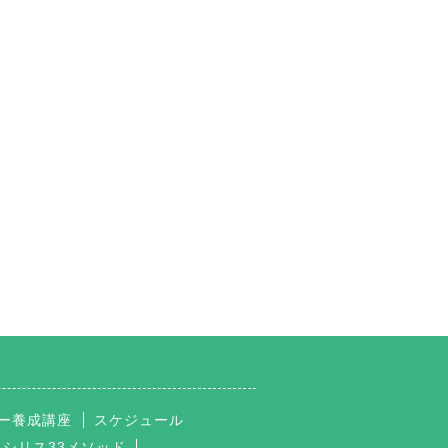
ー養成講座
スケジュール
イシリス33メソッド