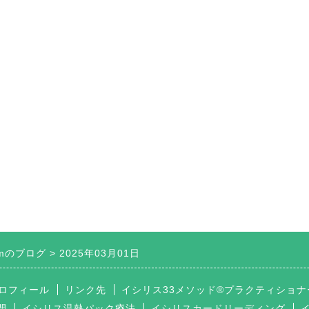
Roomのブログ
2025年03月01日
ロフィール
リンク先
イシリス33メソッド®プラクティショナ
間
イシリス温熱パック療法
イシリスカードリーディング