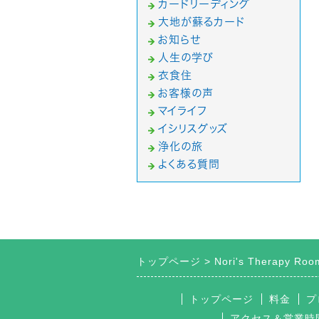
カードリーディング
大地が蘇るカード
お知らせ
人生の学び
衣食住
お客様の声
マイライフ
イシリスグッズ
浄化の旅
よくある質問
トップページ
Nori's Therapy 
トップページ
料金
プ
アクセス＆営業時