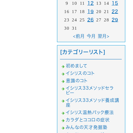
9
10
11
12
13
14
15
16
17
18
19
20
21
22
23
24
25
26
27
28
29
30
31
<前月
今月
翌月>
[カテゴリーリスト]
初めまして
イシリスのコト
意識のコト
イシリス33メソッドセラ
ピー
イシリス33メソッド養成講
座
イシリス温熱パック療法
カラダとココロの症状
みんなの天才発掘塾