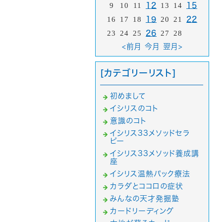
9
10
11
12
13
14
15
16
17
18
19
20
21
22
23
24
25
26
27
28
<前月
今月
翌月>
[カテゴリーリスト]
初めまして
イシリスのコト
意識のコト
イシリス33メソッドセラ
ピー
イシリス33メソッド養成講
座
イシリス温熱パック療法
カラダとココロの症状
みんなの天才発掘塾
カードリーディング