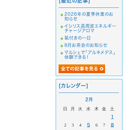
[最近の記事]
2026年の夏季休業のお
知らせ
イシリス高周波エネルギー
チャージアロマ
氣付きの一日
8月お茶会のお知らせ
マルシェで「アルキメデス」
体験できる！
[カレンダー]
2月
日
月
火
水
木
金
土
1
2
3
4
5
6
7
8