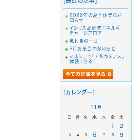
[最近の記事]
2026年の夏季休業のお
知らせ
イシリス高周波エネルギー
チャージアロマ
氣付きの一日
8月お茶会のお知らせ
マルシェで「アルキメデス」
体験できる！
[カレンダー]
11月
日
月
火
水
木
金
土
1
2
3
4
5
6
7
8
9