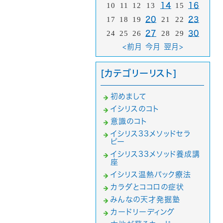
10
11
12
13
14
15
16
17
18
19
20
21
22
23
24
25
26
27
28
29
30
<前月
今月
翌月>
[カテゴリーリスト]
初めまして
イシリスのコト
意識のコト
イシリス33メソッドセラ
ピー
イシリス33メソッド養成講
座
イシリス温熱パック療法
カラダとココロの症状
みんなの天才発掘塾
カードリーディング