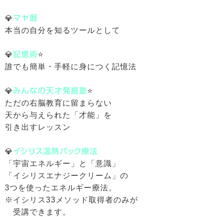
💎
マヤ暦
本当の自分を知るツールとして
💎
記憶術
⭐️
誰でも簡単・手軽に身につく記憶法
💎
みんなの天才発掘塾
⭐️
ただの右脳教育に留まらない
天から与えられた「才能」を
引き出すレッスン
💎
イシリス温熱パック療法
「宇宙エネルギー」と「意識」
「イシリスエナジークリーム」の
3つを使ったエネルギー療法。
※イシリス33メソッド取得者のみが
受講できます。