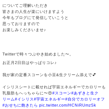
についてご理解いただき
皆さまの人生が楽にいけますよう
今年もブログにて発信していこうと
思っておりますので
お楽しみくださいませ♪
Twitterで時々つぶやき始めました〜。
お正月2日目はやっぱりコレ♪
我が家の定番スコーンを小豆&生クリーム添えで💕
イシリスシートに載せれば宇宙エネルギーでカロリーも
乳脂肪もへっちゃらに〜😍
#スコーン
#あずきと生ク
リーム
#イシリス
#宇宙エネルギー
#自分でカロリーオフ
#おせちに飽きたら
pic.twitter.com/HCNiRUmzSk