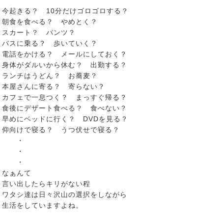
今起きる？ 10分だけゴロゴロする？
朝食を食べる？ やめとく？
スカート？ パンツ？
バスに乗る？ 歩いていく？
電話をかける？ メールにしておく？
身体がダルいから休む？ 出勤する？
ランチはうどん？ お蕎麦？
本屋さんに寄る？ 寄らない？
カフェで一息つく？ まっすぐ帰る？
食後にデザート食べる？ 食べない？
早めにベッドに行く？ DVDを見る？
仰向けで寝る？ うつ伏せで寝る？
・
・
・
なぁんて
言い出したらキリがない程
ワタシ達は日々沢山の選択をしながら
生活をしていますよね。