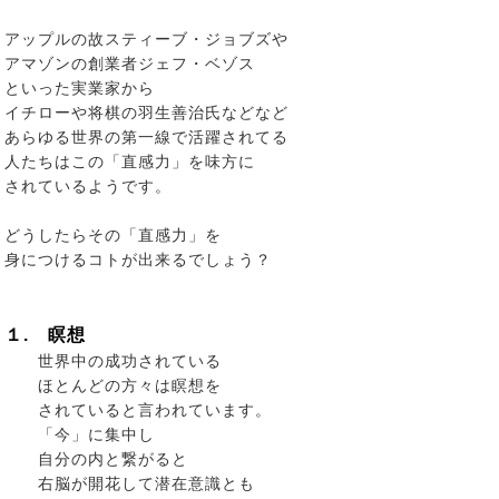
アップルの故スティーブ・ジョブズや
アマゾンの創業者ジェフ・ベゾス
といった実業家から
イチローや将棋の羽生善治氏などなど
あらゆる世界の第一線で活躍されてる
人たちはこの「直感力」を味方に
されているようです。
どうしたらその「直感力」を
身につけるコトが出来るでしょう？
１. 瞑想
世界中の成功されている
ほとんどの方々は瞑想を
されていると言われています。
「今」に集中し
自分の内と繋がると
右脳が開花して潜在意識とも