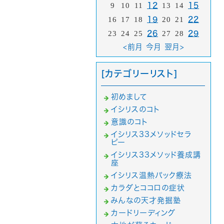
9
10
11
12
13
14
15
16
17
18
19
20
21
22
23
24
25
26
27
28
29
<前月
今月
翌月>
[カテゴリーリスト]
初めまして
イシリスのコト
意識のコト
イシリス33メソッドセラ
ピー
イシリス33メソッド養成講
座
イシリス温熱パック療法
カラダとココロの症状
みんなの天才発掘塾
カードリーディング