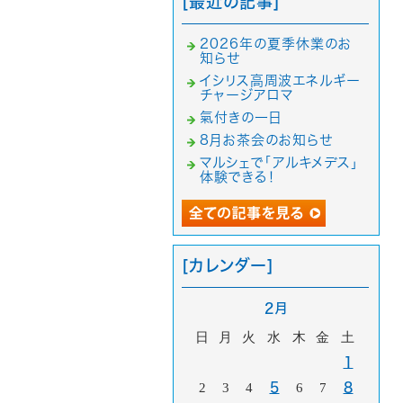
[最近の記事]
2026年の夏季休業のお
知らせ
イシリス高周波エネルギー
チャージアロマ
氣付きの一日
8月お茶会のお知らせ
マルシェで「アルキメデス」
体験できる！
[カレンダー]
2月
日
月
火
水
木
金
土
1
2
3
4
5
6
7
8