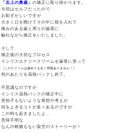
「左上の奥歯」
の矯正に取り掛かります。
今回はセルフだったので
お恥ずかしいですが
大きく口を開けてその中に指を入れて
痛みのある歯と周りの歯茎に
触れながら矯正をいたしました。
そして
矯正後の大切なプロセス
イシリスエナジークリームを歯茎に塗って
（このクリームは舐めても全く問題ありません！）
頬のあたりを温熱パックし終了。
不思議なのですが
イシリス温熱パックの矯正中に
突拍子もないような発想や考えが
頭をよぎるコトが多々あるのですが
この時も起きましたよ…
意味不明な
なんの根拠もない架空のストーリーが！