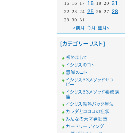
15
16
17
18
19
20
21
22
23
24
25
26
27
28
29
30
31
<前月
今月
翌月>
[カテゴリーリスト]
初めまして
イシリスのコト
意識のコト
イシリス33メソッドセラ
ピー
イシリス33メソッド養成講
座
イシリス温熱パック療法
カラダとココロの症状
みんなの天才発掘塾
カードリーディング