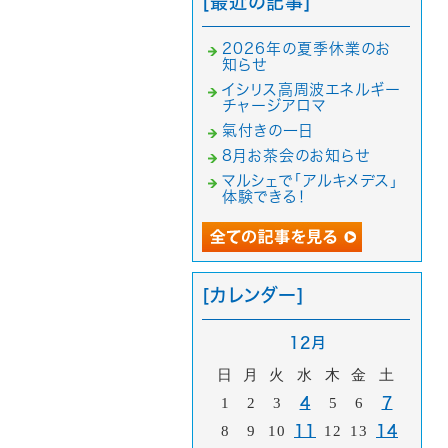
[最近の記事]
2026年の夏季休業のお
知らせ
イシリス高周波エネルギー
チャージアロマ
氣付きの一日
8月お茶会のお知らせ
マルシェで「アルキメデス」
体験できる！
[カレンダー]
12月
日
月
火
水
木
金
土
1
2
3
4
5
6
7
8
9
10
11
12
13
14